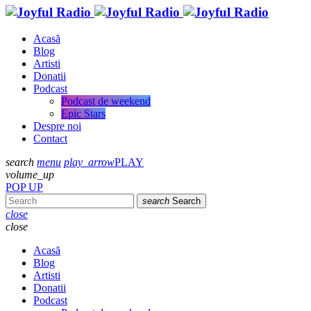
Acasă
Blog
Artisti
Donatii
Podcast
Podcast de weekend
Epic Stars
Despre noi
Contact
search
menu
play_arrow
PLAY
volume_up
POP UP
search
Search
close
close
Acasă
Blog
Artisti
Donatii
Podcast