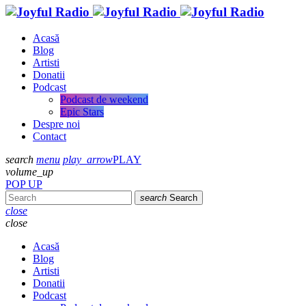
Acasă
Blog
Artisti
Donatii
Podcast
Podcast de weekend
Epic Stars
Despre noi
Contact
search
menu
play_arrow
PLAY
volume_up
POP UP
search
Search
close
close
Acasă
Blog
Artisti
Donatii
Podcast