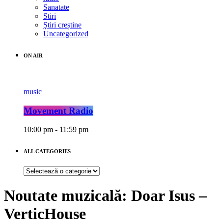
Sanatate
Stiri
Știri creștine
Uncategorized
ON AIR
music
Movement Radio
10:00 pm - 11:59 pm
ALL CATEGORIES
ALL
CATEGORIES
Noutate muzicală: Doar Isus –
VerticHouse