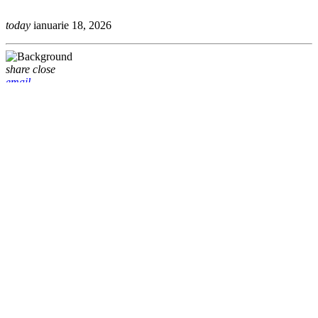
today
ianuarie 18, 2026
share
close
email
DOAR ISUS este o reinterpretatare piesei Only Jesus tradusă de
BBSO. Prin acest remix dorim încă o dată să afirmăm deșertăciunea
și frivolitatea vieți în absența VIEȚII adevărate. Ne regăsim profund
în aceste versuri, iar ele sunt o declarație publică pe care dorim să o
facem și noi prin această piesă.
Ne dorim ca această piesă să ispirea căutare, găsirea și trăirea
VIEȚII ADEVĂRATE, care este doar Isus.
Vă mulțumim!
Echipa VerticHouse