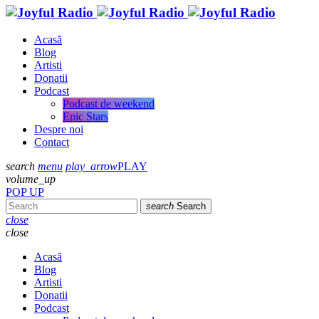
Acasă
Blog
Artisti
Donatii
Podcast
Podcast de weekend
Epic Stars
Despre noi
Contact
search
menu
play_arrow
PLAY
volume_up
POP UP
search
Search
close
close
Acasă
Blog
Artisti
Donatii
Podcast