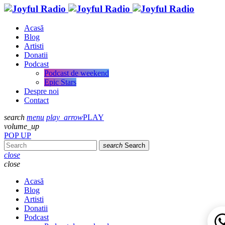
Acasă
Blog
Artisti
Donatii
Podcast
Podcast de weekend
Epic Stars
Despre noi
Contact
search
menu
play_arrow
PLAY
volume_up
POP UP
search
Search
close
close
Acasă
Blog
Artisti
Donatii
Podcast