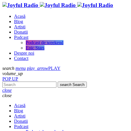
Acasă
Blog
Artisti
Donatii
Podcast
Podcast de weekend
Epic Stars
Despre noi
Contact
search
menu
play_arrow
PLAY
volume_up
POP UP
search
Search
close
close
Acasă
Blog
Artisti
Donatii
Podcast