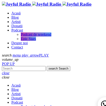
Acasă
Blog
Artisti
Donatii
Podcast
Podcast de weekend
Epic Stars
Despre noi
Contact
search
menu
play_arrow
PLAY
volume_up
POP UP
search
Search
close
close
Acasă
Blog
Artisti
Donatii
Podcast