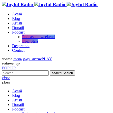
Acasă
Blog
Artisti
Donatii
Podcast
Podcast de weekend
Epic Stars
Despre noi
Contact
search
menu
play_arrow
PLAY
volume_up
POP UP
search
Search
close
close
Acasă
Blog
Artisti
Donatii
Podcast