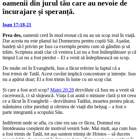
oamenii din jurul tău care au nevoie de
încurajare și speranță.
Ioan 17:18-21
Prea des,
oamenii cred în mod eronat că nu au un scop real în viață.
Dar acesta nu este planul lui Dumnezeu pentru copiii Săi. Așadar,
haideți să-l privim pe Isus ca exemplu pentru cum să gândim și să
trăim. Scriptura arată clar că venirea Lui nu a fost întâmplătoare și că
timpul Lui nu a fost pierdut – El a venit să îndeplinească un scop.
De multe ori în Evanghelii, Isus a făcut referire la faptul că a
fost
trimis
de Tatăl. Acest cuvânt implică concentrare și intenție. Isus
nu a apărut doar; El a fost trimis în lume cu un scop clar.
Și care a fost acel scop?
Matei 20:28
dezvăluie că Isus nu a venit să
cucerească, ci să slujească. Viața Lui arată o misiune clară și tot ceea
ce a făcut în Evanghelii – dezvăluirea Tatălui, moartea pentru păcat,
mântuirea celor pierduți și oferirea de viață din belșug – a fost o
parte integrantă a scopului Său.
Indiferent unde se afla, cu cine era sau ce făcea, Domnul era
întotdeauna conștient de motivul venirii Sale. Mai mult, așa cum Isus
a fost trimis de Tatăl, tot așa suntem trimiși de Hristos – să ducem