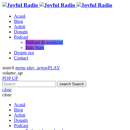
Acasă
Blog
Artisti
Donatii
Podcast
Podcast de weekend
Epic Stars
Despre noi
Contact
search
menu
play_arrow
PLAY
volume_up
POP UP
search
Search
close
close
Acasă
Blog
Artisti
Donatii
Podcast