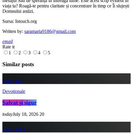
mesajul Său de speranță în întreaga lume. Este acest scop evident în
viața ta? Roagă-te pentru claritate și concentrare în timp ce Îi slujești
Domnului astăzi.
Sursa: Intouch.org
Written by:
saramaria9186@gmail.com
email
Rate it
1
2
3
4
5
Similar posts
insert_link
Devotionale
Salvat și sigur
today
July 18, 2026
20
insert_link
2