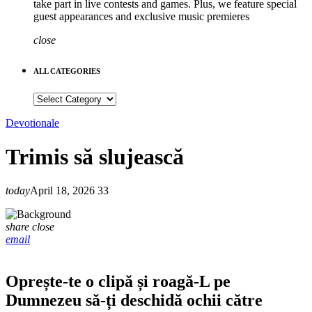
take part in live contests and games. Plus, we feature special
guest appearances and exclusive music premieres
close
ALL CATEGORIES
ALL
CATEGORIES
Devotionale
Trimis să slujească
today
April 18, 2026
33
share
close
email
Oprește-te o clipă și roagă-L pe
Dumnezeu să-ți deschidă ochii către